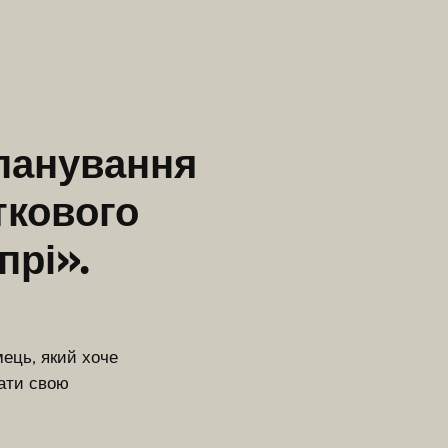
панування
ткового
прі».
ець, який хоче
вати свою