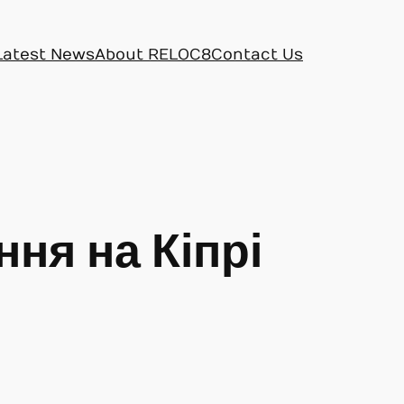
Latest News
About RELOC8
Contact Us
ння на Кіпрі