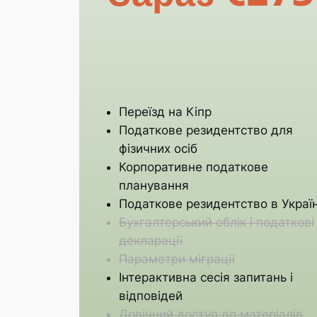
Переїзд на Кіпр
Податкове резидентство для
фізичних осіб
Корпоративне податкове
планування
Податкове резидентство в Україн
Бухгалтерський облік і податкові
декларації
Параметри міграції
Інтерактивна сесія запитань і
відповідей
Довічний доступ до матеріалів