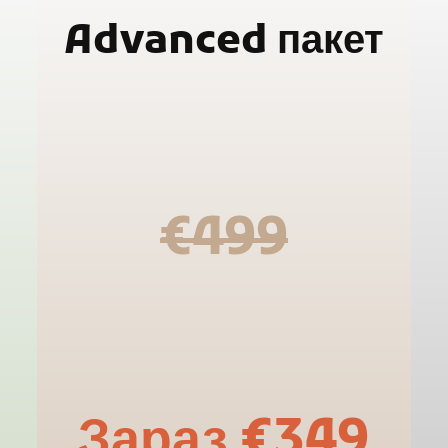
Advanced
пакет
€499
Зараз
€349