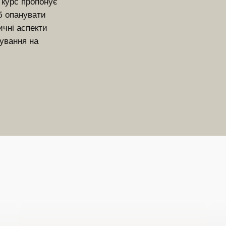
курс пропонує
б опанувати
ичні аспекти
нування на