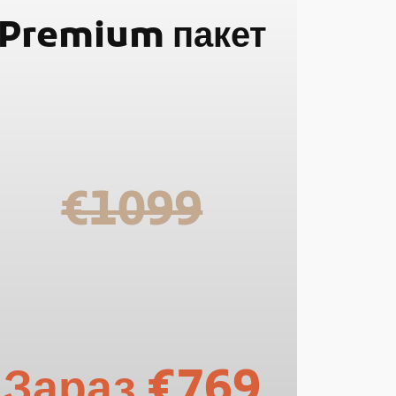
Premium
пакет
€1099
Зараз
€769