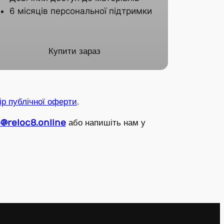
6 місяців персональної підтримки
Купити зараз
ір публічної оферти
.
o@reloc8.o
nline
або напишіть нам у