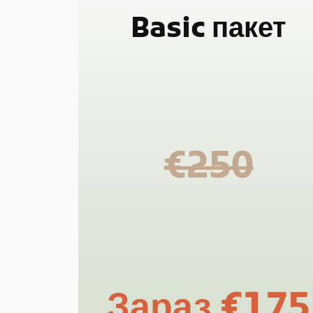
Basic
пакет
€250
Зараз
€175