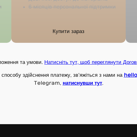
и
6 місяців персональної підтримки
Купити зараз
ложення та умови.
Натисніть тут, щоб переглянути Догов
способу здійснення платежу, зв’яжіться з нами на
hell
Telegram,
натиснувши тут
.