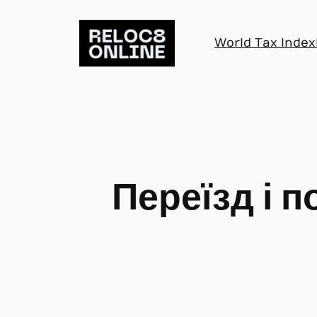
Skip
to
World Tax Index
content
Переїзд і п